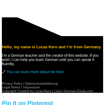
Hello, my name is Lucas Kern and I’m from Germany.
I’m a German teacher and the creator of this website. If you
wish, I can help you learn German until you can speak it
fluently.
🔗
You can learn more about me here
Privacy Policy / Datenschutzerklärung
Legal Notice / Impressum
Copyright Created by Lucas Kern |
Learn-German-Easily.com
Pin It on Pinterest