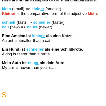
Here are some examples of German comparatives:
klein
(small) =>
klein
er
(smaller)
Kleiner
is the comparative form of the adjective
klein
.
schnell
(fast) =>
schnell
er
(faster)
neu
(new) =>
neuer
(newer)
Eine Ameise ist
klein
er
als eine Katze.
An ant is smaller than a cat.
Ein Hund ist
schnell
er
als eine Schildkröte.
A dog is faster than a turtle.
Mein Auto ist
neu
er
als dein Auto.
My car is newer than your car.
s