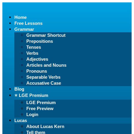
Home
Free Lessons
Grammar
Grammar Shortcut
Prepositions
Tenses
Verbs
Adjectives
Articles and Nouns
Pronouns
Separable Verbs
Accusative Case
Blog
⭐️ LGE Premium
LGE Premium
Free Preview
Login
Lucas
About Lucas Kern
Tell them