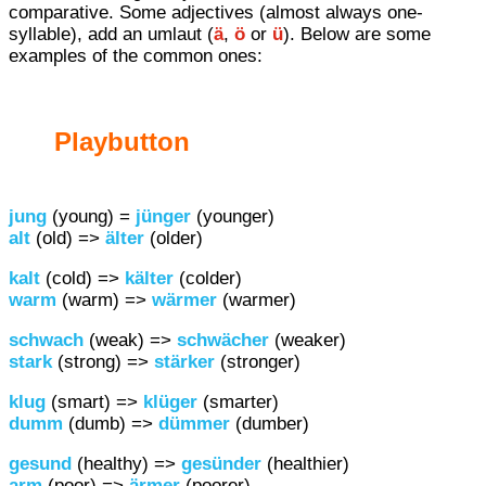
comparative. Some adjectives (almost always one-
syllable), add an umlaut (
ä
,
ö
or
ü
). Below are some
examples of the common ones:
Playbutton
jung
(young) =
jünger
(younger)
alt
(old) =>
älter
(older)
kalt
(cold) =>
kälter
(colder)
warm
(warm) =>
wärmer
(warmer)
schwach
(weak) =>
schwächer
(weaker)
stark
(strong) =>
stärker
(stronger)
klug
(smart) =>
klüger
(smarter)
dumm
(dumb) =>
dümmer
(dumber)
gesund
(healthy) =>
gesünder
(healthier)
arm
(poor) =>
ärmer
(poorer)