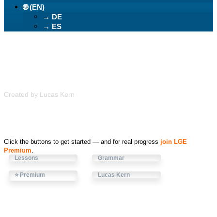
🌐 (EN)
→ DE
→ ES
Learn German Easily
Created by Lucas Kern
Click the buttons to get started — and for real progress
join LGE
Premium
.
Lessons
Grammar
⭐ Premium
Lucas Kern